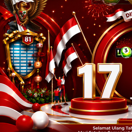
66
Anjing
67
Anjing
68
Tuli
69
Anjing Ber
70
Tukar Cinc
71
Anjing Me
72
Tukang Pu
73
Truk Milite
74
Truk Bara
75
Antar May
76
Anting-an
77
Api