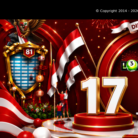
26
Putri Raja
Engsel - D
© Copyright 2014 - 20
27
Si Ceroboh
Gedung Bi
28
Anak Sakti
Sepatu - R
29
Penari - C
Sekolahan 
30
Penjual Da
Sendok - K
31
Pemburu - 
Baju - Pan