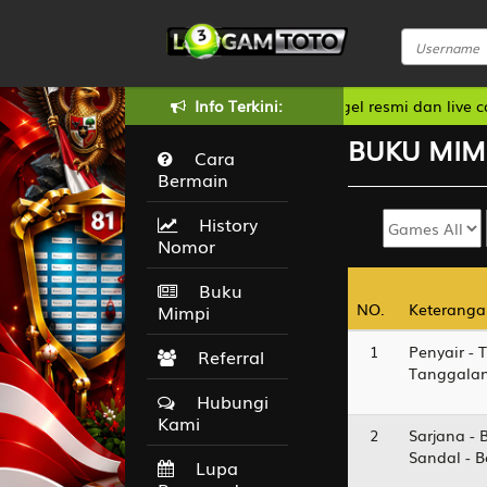
MTOTO.com sebagai bandar togel resmi dan live casino online24j
Info Terkini:
BUKU
MIM
Cara
Bermain
History
Nomor
Buku
NO.
NO.
Keteranga
Keteranga
Mimpi
1
Penyair - 
Referral
Tanggalan
Hubungi
Kami
2
Sarjana - 
Sandal - 
Lupa