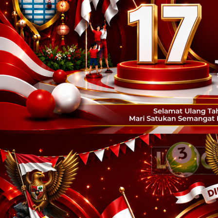
44
Hidung Bel
Meja - Arj
45
Udang ke
46
Langit
47
Tanah
48
Gula
49
Obat
50
Ahli Nuju
51
Air Gripe
52
Air Panas
53
Alat Tulis