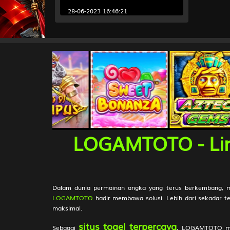
28-06-2023 16:46:21
LOGAMTOTO - Lin
Dalam dunia permainan angka yang terus berkembang, 
LOGAMTOTO
hadir membawa solusi. Lebih dari sekadar t
maksimal.
situs togel terpercaya
Sebagai
, LOGAMTOTO meny