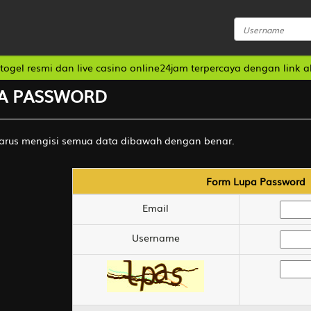
 dan live casino online24jam terpercaya dengan link alternatif
A
PASSWORD
arus mengisi semua data dibawah dengan benar.
Form Lupa Password
Email
Username