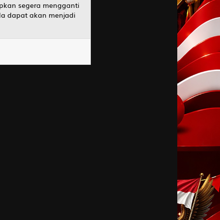
apkan segera mengganti
da dapat akan menjadi