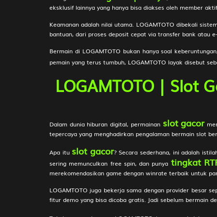
eksklusif lainnya yang hanya bisa diakses oleh member akti
Keamanan adalah nilai utama. LOGAMTOTO dibekali sistem 
bantuan, dari proses deposit cepat via transfer bank atau e
Bermain di LOGAMTOTO bukan hanya soal keberuntungan, te
pemain yang terus tumbuh, LOGAMTOTO layak disebut seb
LOGAMTOTO | Slot Ga
slot gacor
Dalam dunia hiburan digital, permainan
menj
tepercaya yang menghadirkan pengalaman bermain slot berbed
slot gacor
Apa itu
? Secara sederhana, ini adalah ist
tingkat RT
sering memunculkan free spin, dan punya
merekomendasikan game dengan winrate terbaik untuk par
LOGAMTOTO juga bekerja sama dengan provider besar sepert
fitur demo yang bisa dicoba gratis. Jadi sebelum bermain 